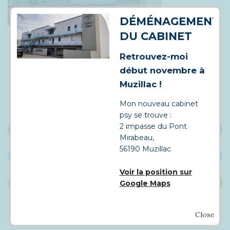
DÉMÉNAGEMENT
DU CABINET
Retrouvez-moi
début novembre à
Muzillac !
Share this article
Mon nouveau cabinet
psy se trouve :
2 impasse du Pont
SHARE ON FACEBOOK
Mirabeau,
56190 Muzillac
SHARE ON TWITTER
Voir la position sur
Google Maps
SHARE ON PINTEREST
Close