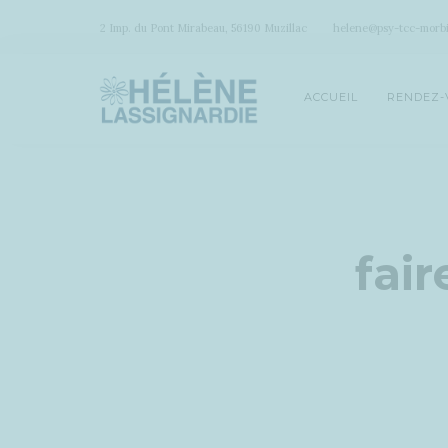
2 Imp. du Pont Mirabeau, 56190 Muzillac
helene@psy-tcc-morbi
ACCUEIL
RENDEZ-
fair