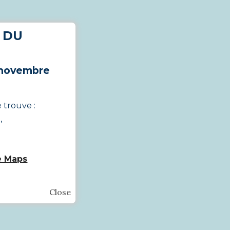
 DU
 novembre
 trouve :
,
le Maps
Close